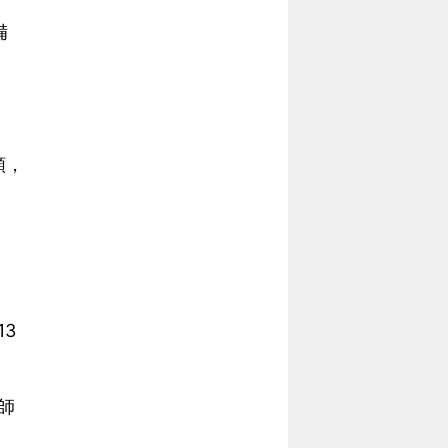
備
額，
3
師