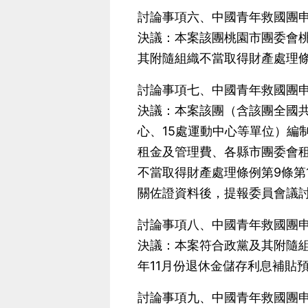
討論事項六、中國青年救國團申
決議：本案該團桃園市團委會桃園
其附隨組織不當取得財產處理條
討論事項七、中國青年救國團申
決議：本案該團（含該團全國共
心、15處運動中心等單位）編
租金及管理費、各縣市團委會租金
不當取得財產處理條例第9條第
關佐證資料後，提報委員會議
討論事項八、中國青年救國團申
決議：本案符合政黨及其附隨組
年11月份退休金儲存利息補貼預
討論事項九、中國青年救國團申