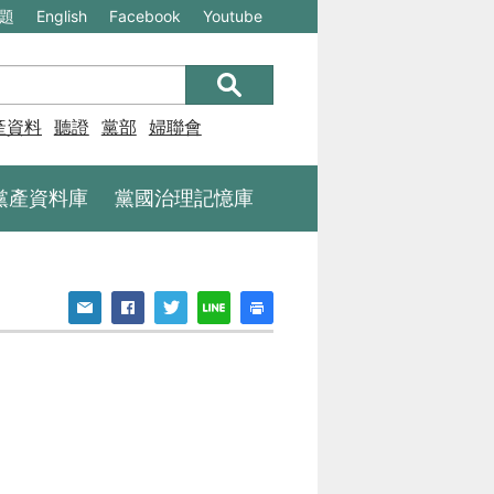
(另
(另
題
English
Facebook
Youtube
開
開
新
新
視
視
產資料庫
聽證
黨部
婦聯會
窗)
窗)
將
將
黨產資料庫
黨國治理記憶庫
開
開
啟
啟
一
一
個
個
新
新
的
的
網
網
站：
站：
不
不