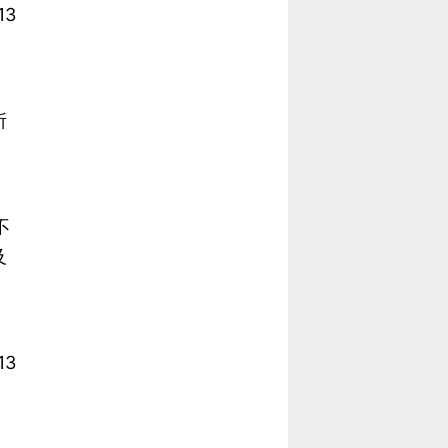
3
所
不
及
3