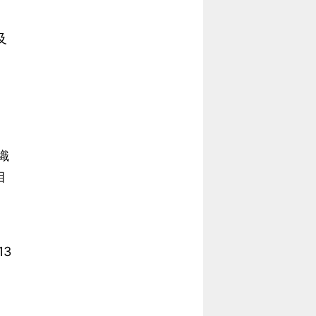
及
」
織
相
3