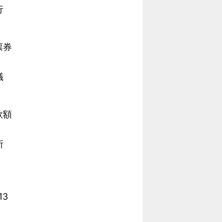
行
票券
議
款額
所
3