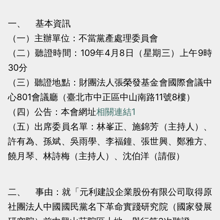
當
當
一、 基本資訊
黨
黨
（一）主辦單位：不當黨產處理委員會
產
產
（二）聽證時間：109年4月8日（星期三）上午9時
處
處
30分
理
理
（三）聽證地點：財團法人張榮發基金會國際會議中
委
委
心801會議廳（臺北市中正區中山南路11號8樓）
員
員
（四）公告：本會網址
相關連結1
會
會
（五）出席委員名單：林峯正、施錦芳（主持人）、
許有為、孫斌、吳雨學、李福鐘、張世興、鄭雅方、
饒月琴、林詩梅（主持人）、沈伯洋（請假）
二、 事由：就「元利建設企業股份有限公司取得原
社團法人中國國民黨名下革命實踐研究院（國家發展