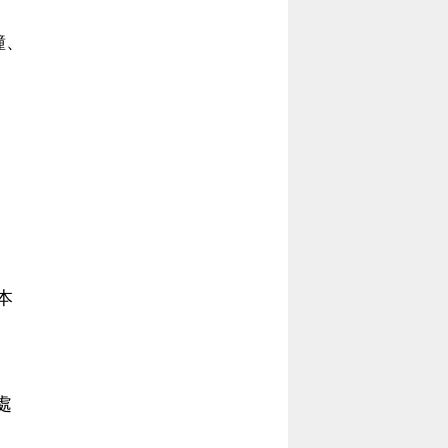
當
當
鐘、
黨
黨
產
產
處
處
理
理
委
委
員
員
會
會
本
處