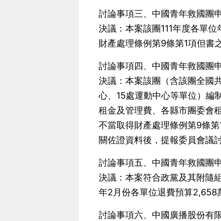
討論事項三、中國青年救國團申
決議：本案該團111年度各單位
財產處理條例第9條第1項但書
討論事項四、中國青年救國團申
決議：本案該團（含該團全國共
心、15處運動中心等單位）編
租金及管理費、各縣市團委會租金
不當取得財產處理條例第9條第
關佐證資料後，提報委員會議
討論事項五、中國青年救國團申
決議：本案符合政黨及其附隨組
年2月份各單位退費預算2,658萬
討論事項六、中國廣播股份有限