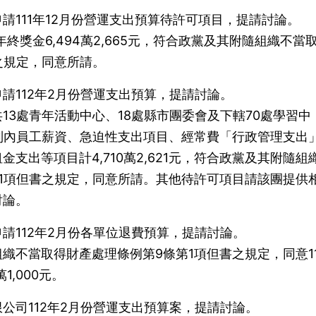
請111年12月份營運支出預算待許可項目，提請討論。
年終獎金6,494萬2,665元，符合政黨及其附隨組織不當
之規定，同意所請。
請112年2月份營運支出預算，提請討論。
13處青年活動中心、18處縣市團委會及下轄70處學習中
制內員工薪資、急迫性支出項目、經常費「行政管理支出
支出等項目計4,710萬2,621元，符合政黨及其附隨組
1項但書之規定，同意所請。其他待許可項目請該團提供
討論。
請112年2月份各單位退費預算，提請討論。
織不當取得財產處理條例第9條第1項但書之規定，同意11
1,000元。
公司112年2月份營運支出預算案，提請討論。