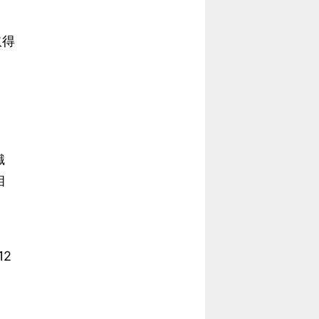
取得
」
織
相
2