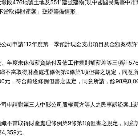
段476地號土地及5511建號建物(現中國國民黨臺中市
不當取得財產案」聽證籌備情形。
公司申請112年度第一季預計現金支出項目及金額案待許
、年度未休假薪資給付及依工作規則補薪差等三項計57
隨組織不當取得財產處理條例第9條第1項但書之規定，同意
00元，符合前述條例但書之規定，同意所請，餘98萬8,0
公司申請對第三人中影公司股權買方等人之民事訴訟案上
織不當取得財產處理條例第9條第1項但書之規定，同意
4,359元。