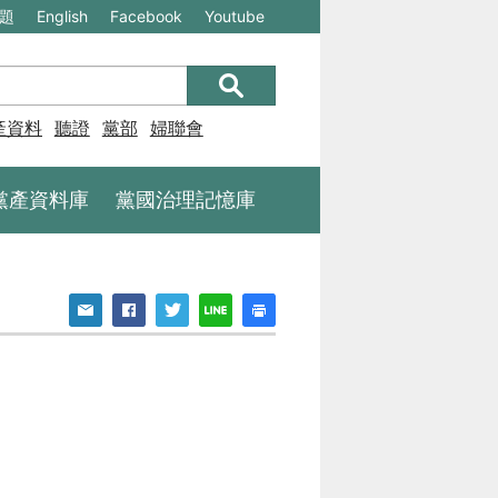
(另
(另
題
English
Facebook
Youtube
開
開
新
新
視
視
產資料庫
聽證
黨部
婦聯會
窗)
窗)
將
將
黨產資料庫
黨國治理記憶庫
開
開
啟
啟
一
一
個
個
新
新
的
的
網
網
站：
站：
不
不