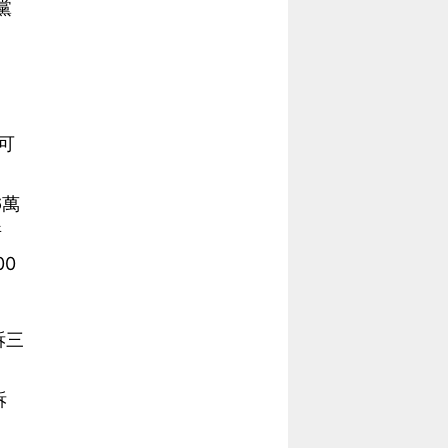
黨
可
6萬
所
00
訴三
訴