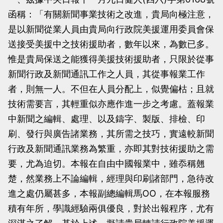
函稱：「有關新聞事業技術之改進，貴局向極注意，
是以新聞從業人員由貴局向行政院美援運用委員會保
送接受美援中之技術援助者，數年以來，為數已多。
惟是貴局保送之能獲得美援技術援助者，只限於從事
新聞行政及新聞通訊工作之人員，其從事報業工作
者，則無一人。不但在人員分配上，似覺偏枯；且就
技術需要言，其輕重似亦應作進一步之考慮。蓋報業
中新聞之編輯、處理、以及鑄字、製版、排檢、印
刷、發行與廣告諸業務，其所需之技巧，實遠較新聞
行政及新聞通訊業務為繁重，亦即其對技術援助之需
要，尤為迫切。本報在自由中國報業中，雖忝稱翹
楚，然業務上不論編輯，經理與印刷諸部門，急待改
進之處仍屬甚多，本報副總編輯馬OO，在本報服務
積有年所，學識經驗兩俱優良，對於出報程序，尤有