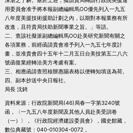
深湛之了解。基於上述，擬請貴局轉請行政院美援運
用委員會准予將本報副總編輯馬OO優先列入一九五
八年度美援技術援助計劃之內，以期對本報業務有所
改進，且符貴局扶助新聞事業之旨。」等語。
二、查該社擬派副總編輯馬OO赴美研究新聞有關之
各項業務，前經函請貴會准予列入一九五七年度計
畫，並准貴會四十五年十二月五日台美技第五二八六
號函復業經轉洽美方考慮有案。
三、相應函請查照核辦惠賜表格以便轉知填送為荷。
四、副本抄送中央日報社。
局長 沈錡
資料來源：行政院新聞局(46)局春一字第3240號
函，〈一九五八年度新聞及其他人員赴美受訓卷
（一）〉，《行政院經濟建設委員會》，國史館藏，
數位典藏號：040-010304-0072 。