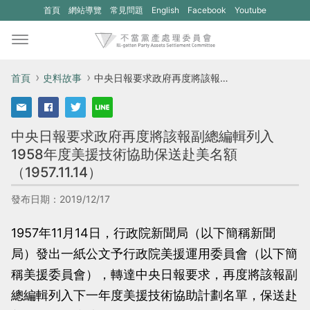
(另
(另
首頁
網站導覽
常見問題
English
Facebook
Youtube
開
開
新
新
視
視
首頁
史料故事
中央日報要求政府再度將該報副總編輯列入1958年度美援技術協助保送赴美名額（1957.11.14）
窗)
窗)
將
將
中央日報要求政府再度將該報副總編輯列入
開
開
1958年度美援技術協助保送赴美名額
啟
啟
（1957.11.14）
一
一
個
個
發布日期：2019/12/17
新
新
1957年11月14日，行政院新聞局（以下簡稱新聞
的
的
局）發出一紙公文予行政院美援運用委員會（以下簡
網
網
稱美援委員會），轉達中央日報要求，再度將該報副
站：
站：
總編輯列入下一年度美援技術協助計劃名單，保送赴
不
不