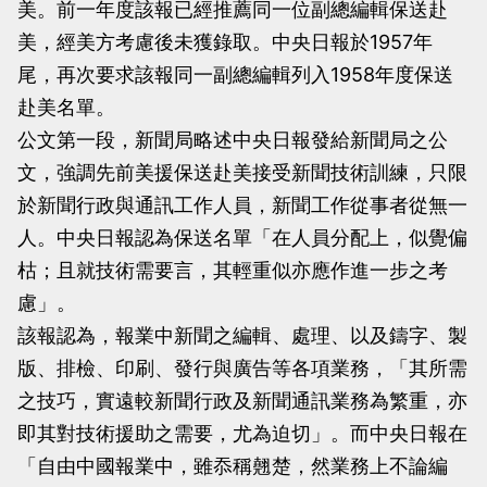
美。前一年度該報已經推薦同一位副總編輯保送赴
當
當
美，經美方考慮後未獲錄取。中央日報於1957年
黨
黨
尾，再次要求該報同一副總編輯列入1958年度保送
產
產
赴美名單。
處
處
公文第一段，新聞局略述中央日報發給新聞局之公
理
理
文，強調先前美援保送赴美接受新聞技術訓練，只限
委
委
於新聞行政與通訊工作人員，新聞工作從事者從無一
員
員
人。中央日報認為保送名單「在人員分配上，似覺偏
會
會
枯；且就技術需要言，其輕重似亦應作進一步之考
慮」。
該報認為，報業中新聞之編輯、處理、以及鑄字、製
版、排檢、印刷、發行與廣告等各項業務，「其所需
之技巧，實遠較新聞行政及新聞通訊業務為繁重，亦
即其對技術援助之需要，尤為迫切」。而中央日報在
「自由中國報業中，雖忝稱翹楚，然業務上不論編