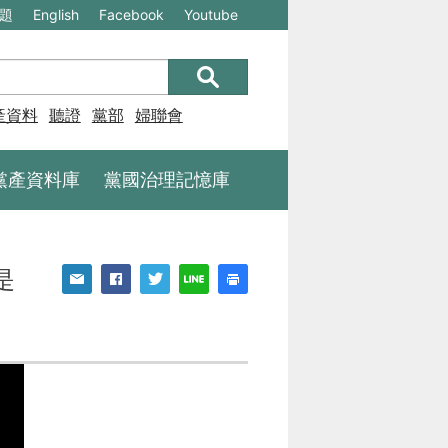
(另
(另
題
English
Facebook
Youtube
開
開
新
新
視
視
產資料庫
聽證
黨部
婦聯會
窗)
窗)
將
將
黨產資料庫
黨國治理記憶庫
開
開
啟
啟
一
一
是
個
個
新
新
的
的
網
網
站：
站：
不
不