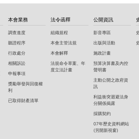
本會業務
法令函釋
公開資訊
調查進度
組織規程
影音專區
聽證程序
本會主管法規
出版與活動
行政處分
本會解釋
施政計畫
相關訴訟
法規命令草案、年
預算決算書及內控
度立法計畫
聲明書
區
申報事項
主動公開之政府資
獎勵舉發與回復權
訊
利
利益衝突迴避法身
已取得財產清單
分關係揭露
採購契約
07年歷史資料網站
(另開新視窗)