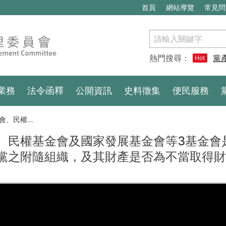
首頁
網站導覽
常見問
搜
尋
熱門搜尋：
黨
Hot
業務
法令函釋
公開資訊
史料徵集
便民服務
織，及其財產是否為不當取得財產」聽證程序
、民權基金會及國家發展基金會等3基金會
黨之附隨組織，及其財產是否為不當取得財