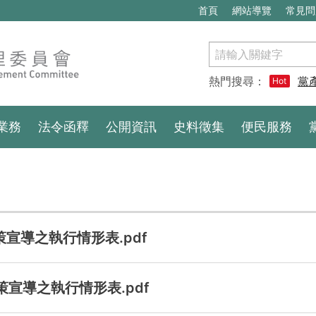
首頁
網站導覽
常見問
搜
尋
熱門搜尋：
黨
Hot
業務
法令函釋
公開資訊
史料徵集
便民服務
策宣導之執行情形表.pdf
策宣導之執行情形表.pdf