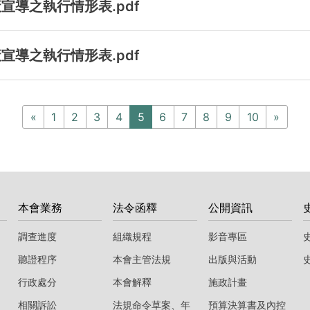
宣導之執行情形表.pdf
宣導之執行情形表.pdf
«
1
2
3
4
5
6
7
8
9
10
»
本會業務
法令函釋
公開資訊
調查進度
組織規程
影音專區
聽證程序
本會主管法規
出版與活動
行政處分
本會解釋
施政計畫
相關訴訟
法規命令草案、年
預算決算書及內控