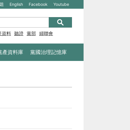
(另
(另
題
English
Facebook
Youtube
開
開
新
新
視
視
產資料庫
聽證
黨部
婦聯會
窗)
窗)
將
將
黨產資料庫
黨國治理記憶庫
開
開
啟
啟
一
一
個
個
新
新
的
的
網
網
站：
站：
不
不