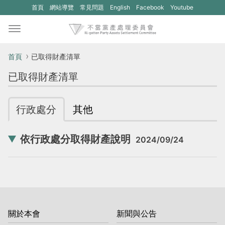
(另
(另
首頁
網站導覽
常見問題
English
Facebook
Youtube
開
開
新
新
視
視
首頁
已取得財產清單
窗)
窗)
已取得財產清單
將
將
開
開
行政處分
其他
啟
啟
一
一
依行政處分取得財產說明
2024/09/24
個
個
新
新
的
的
網
網
站：
站：
關於本會
新聞與公告
不
不