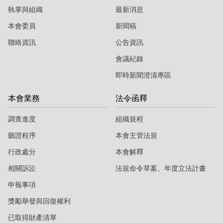
當
當
執掌與組織
最新消息
黨
黨
本會委員
新聞稿
產
產
聯絡資訊
公告資訊
處
處
會議紀錄
理
理
即時新聞澄清專區
委
委
本會業務
法令函釋
員
員
會
會
調查進度
組織規程
聽證程序
本會主管法規
行政處分
本會解釋
相關訴訟
法規命令草案、年度立法計畫
申報事項
獎勵舉發與回復權利
已取得財產清單