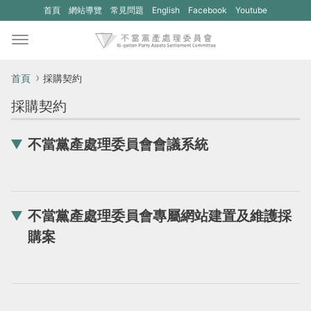
(另
(另
首頁
網站導覽
常見問題
English
Facebook
Youtube
開
開
新
新
視
視
首頁
採購契約
窗)
窗)
採購契約
將
將
開
開
不當黨產處理委員會會議系統
啟
啟
一
一
個
個
不當黨產處理委員會專屬網站建置及維護採
新
新
購案
的
的
網
網
站：
站：
不
不