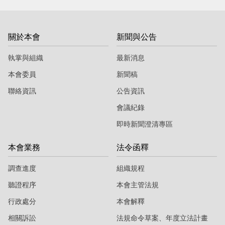
當
當
黨
黨
關於本會
新聞與公告
產
產
處
處
執掌與組織
最新消息
理
理
本會委員
新聞稿
委
委
聯絡資訊
公告資訊
員
員
會議紀錄
會
會
即時新聞澄清專區
本會業務
法令函釋
調查進度
組織規程
聽證程序
本會主管法規
行政處分
本會解釋
相關訴訟
法規命令草案、年度立法計畫