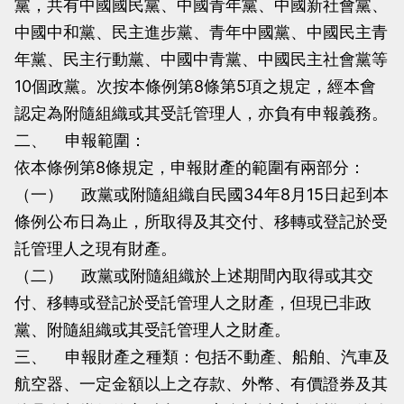
黨，共有中國國民黨、中國青年黨、中國新社會黨、
當
當
中國中和黨、民主進步黨、青年中國黨、中國民主青
黨
黨
年黨、民主行動黨、中國中青黨、中國民主社會黨等
產
產
10個政黨。次按本條例第8條第5項之規定，經本會
處
處
認定為附隨組織或其受託管理人，亦負有申報義務。
理
理
二、 申報範圍：
委
委
依本條例第8條規定，申報財產的範圍有兩部分：
員
員
（一） 政黨或附隨組織自民國34年8月15日起到本
會
會
條例公布日為止，所取得及其交付、移轉或登記於受
託管理人之現有財產。
（二） 政黨或附隨組織於上述期間內取得或其交
付、移轉或登記於受託管理人之財產，但現已非政
黨、附隨組織或其受託管理人之財產。
三、 申報財產之種類：包括不動產、船舶、汽車及
航空器、一定金額以上之存款、外幣、有價證券及其