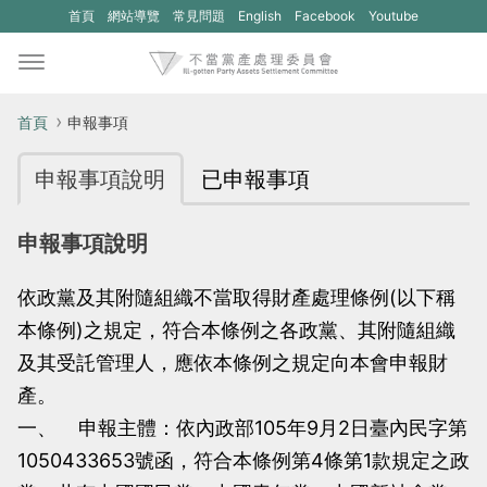
(另
(另
首頁
網站導覽
常見問題
English
Facebook
Youtube
開
開
新
新
視
視
首頁
申報事項
窗)
窗)
申報事項說明
已申報事項
將
將
開
開
申報事項說明
啟
啟
一
一
依政黨及其附隨組織不當取得財產處理條例(以下稱
個
個
本條例)之規定，符合本條例之各政黨、其附隨組織
新
新
及其受託管理人，應依本條例之規定向本會申報財
的
的
產。
網
網
一、 申報主體：依內政部105年9月2日臺內民字第
站：
站：
1050433653號函，符合本條例第4條第1款規定之政
不
不