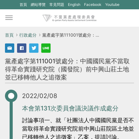
(另
(另
首頁
網站導覽
常見問題
English
Facebook
Youtube
開
開
新
新
視
視
首頁
行政處分
黨產處字第111001號處分：中國國民黨不當取得革命實踐研究院（國發院）前中興山莊土地並已移轉他人之追徵案
窗)
窗)
將
將
黨產處字第111001號處分：中國國民黨不當取
開
開
得革命實踐研究院（國發院）前中興山莊土地
啟
啟
並已移轉他人之追徵案
一
一
個
個
2022/02/08
新
新
的
的
本會第131次委員會議決議作成處分
網
網
討論事項一、就「社團法人中國國民黨是否不
站：
站：
當取得革命實踐研究院前中興山莊院區土地並
不
不
已移轉他人之追徵案」乙案，提請討論。