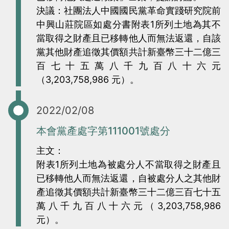
當
當
決議：社團法人中國國民黨革命實踐研究院前
中興山莊院區如處分書附表1所列土地為其不
黨
黨
當取得之財產且已移轉他人而無法返還，自該
產
產
黨其他財產追徵其價額共計新臺幣三十二億三
處
處
百七十五萬八千九百八十六元
理
理
（3,203,758,986 元）。
委
委
員
員
2022/02/08
會
會
本會黨產處字第111001號處分
主文：
附表1所列土地為被處分人不當取得之財產且
已移轉他人而無法返還，自被處分人之其他財
產追徵其價額共計新臺幣三十二億三百七十五
萬八千九百八十六元（3,203,758,986
元）。