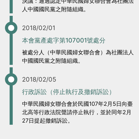
決議：通過認定中華民國婦女聯合會為社團法
當
當
人中國國民黨之附隨組織。
黨
黨
產
產
2018/02/01
處
處
本會黨產處字第107001號處分
理
理
被處分人（中華民國婦女聯合會）為社團法人
委
委
中國國民黨之附隨組織。
員
員
會
會
2018/02/05
行政訴訟（停止執行及撤銷訴訟）
中華民國婦女聯合會於民國107年2月5日向臺
北高等行政法院聲請停止執行，並於同年2月
27日提起撤銷訴訟。