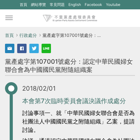
(另
(另
首頁
網站導覽
常見問題
English
Facebook
Youtube
開
開
新
新
視
視
首頁
行政處分
黨產處字第107001號處分：認定中華民國婦女聯合會為中國國民黨附隨組織案
窗)
窗)
將
將
黨產處字第107001號處分：認定中華民國婦女
開
開
聯合會為中國國民黨附隨組織案
啟
啟
一
一
2018/02/01
個
個
新
新
本會第7次臨時委員會議決議作成處分
的
的
討論事項一、就「中華民國婦女聯合會是否為
網
網
社團法人中國國民黨之附隨組織」乙案，提請
站：
站：
討論。
不
不