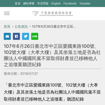
(另
(另
首頁
網站導覽
常見問題
English
Facebook
Youtube
開
開
新
新
視
視
首頁
公告資訊
107年6月26日臺北市中正區愛國東路100號、102號大樓（大孝大樓）及其坐落土地是否為社團法人中國國民黨不當取得財產並已移轉他人之追徵案聽證紀錄
窗)
窗)
將
將
107年6月26日臺北市中正區愛國東路100號、
開
開
102號大樓（大孝大樓）及其坐落土地是否為社
啟
啟
團法人中國國民黨不當取得財產並已移轉他人
一
一
之追徵案聽證紀錄
個
個
發布日期：2018/07/27
新
新
的
的
「臺北市中正區愛國東路100號、102號大樓（大孝
網
網
大樓）及其坐落土地是否為社團法人中國國民黨不當
站：
站：
取得財產並已移轉他人之追徵案」聽證紀錄
不
不