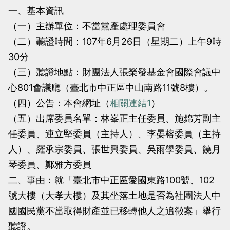
當
當
一、基本資訊
黨
黨
（一）主辦單位：不當黨產處理委員會
產
產
（二）聽證時間：107年6月26日（星期二）上午9時
處
處
30分
理
理
（三）聽證地點：財團法人張榮發基金會國際會議中
委
委
心801會議廳（臺北市中正區中山南路11號8樓）。
員
員
（四）公告：本會網址（
相關連結1
）
會
會
（五）出席委員名單：林峯正主任委員、施錦芳副主
任委員、連立堅委員（主持人）、李晏榕委員（主持
人）、羅承宗委員、張世興委員、吳雨學委員、饒月
琴委員、鄭雅方委員
二、事由：就「臺北市中正區愛國東路100號、102
號大樓（大孝大樓）及其坐落土地是否為社團法人中
國國民黨不當取得財產並已移轉他人之追徵案」舉行
聽證。