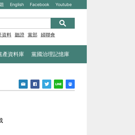
(另
(另
題
English
Facebook
Youtube
開
開
新
新
視
視
產資料庫
聽證
黨部
婦聯會
窗)
窗)
將
將
黨產資料庫
黨國治理記憶庫
開
開
啟
啟
一
一
個
個
新
新
的
的
網
網
成
站：
站：
不
不