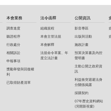
本會業務
法令函釋
公開資訊
調查進度
組織規程
影音專區
聽證程序
本會主管法規
出版與活動
行政處分
本會解釋
施政計畫
相關訴訟
法規命令草案、年
預算決算書及內控
度立法計畫
聲明書
區
申報事項
主動公開之政府資
獎勵舉發與回復權
訊
利
利益衝突迴避法身
已取得財產清單
分關係揭露
採購契約
07年歷史資料網站
(另開新視窗)