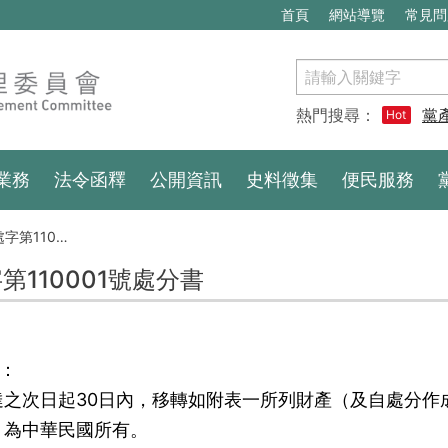
首頁
網站導覽
常見問
搜
尋
熱門搜尋：
黨
Hot
業務
法令函釋
公開資訊
史料徵集
便民服務
0001號處分書
第110001號處分書
文：
之次日起30日內，移轉如附表一所列財產（及自處分作
）為中華民國所有。