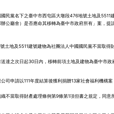
國民黨名下之臺中市西屯區大墩段476地號土地及5511
部辦公廳舍）是否應命其移轉為臺中市政府所有」案，提
地號土地及5511建號建物為社團法人中國國民黨不當取得
送達之次日起30日內，移轉前項土地及建物為臺中市政
公司申請以111年度結算後獲利捐贈13家社會福利機構案
織不當取得財產處理條例第9條第1項但書之規定，同意