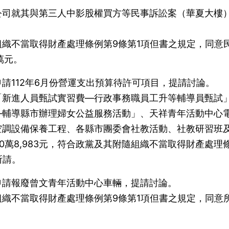
公司就其與第三人中影股權買方等民事訴訟案（華夏大樓
。
織不當取得財產處理條例第9條第1項但書之規定，同意
萬元。
請112年6月份營運支出預算待許可項目，提請討論。
「新進人員甄試實習費—行政事務職員工升等輔導員甄試
—輔導縣市辦理婦女公益服務活動」、天祥青年活動中心
空調設備保養工程、各縣市團委會社教活動、社教研習班
30萬8,983元，符合政黨及其附隨組織不當取得財產處理
所請。
申請報廢曾文青年活動中心車輛，提請討論。
織不當取得財產處理條例第9條第1項但書之規定，同意