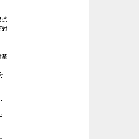
建號
請討
財產
府
，
所