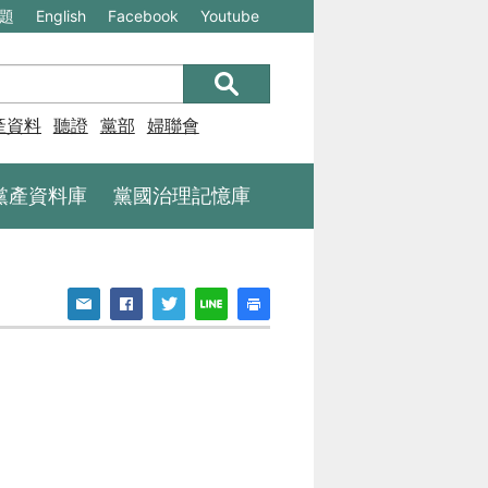
(另
(另
題
English
Facebook
Youtube
開
開
新
新
視
視
產資料庫
聽證
黨部
婦聯會
窗)
窗)
將
將
黨產資料庫
黨國治理記憶庫
開
開
啟
啟
一
一
個
個
新
新
的
的
網
網
站：
站：
不
不