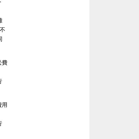
下
雄
不
同
訟費
行
費用
行