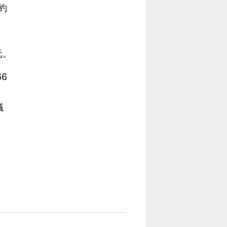
約
元。
6
議