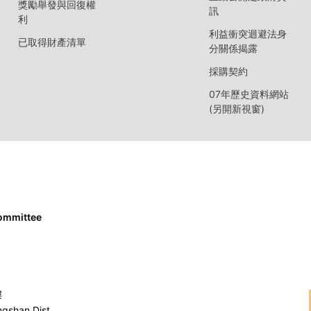
獎勵舉發與回復權
訊
利
利益衝突迴避法身
已取得財產清單
分關係揭露
採購契約
07年歷史資料網站
(另開新視窗)
Committee
樓
ngshan Dist.,