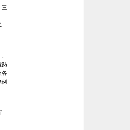
）三
民
」、
電熱
及各
條例
所