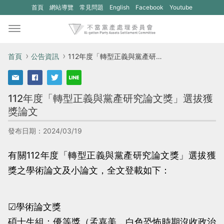
(另
(另
首頁
網站導覽
常見問題
English
Facebook
Youtube
開
開
新
新
視
視
首頁
公告資訊
112年度「轉型正義與黨產研究論文獎」選拔獲獎論文
窗)
窗)
將
將
112年度「轉型正義與黨產研究論文獎」選拔獲
開
開
獎論文
啟
啟
一
一
發布日期：2024/03/19
個
個
有關112年度「轉型正義與黨產研究論文獎」選拔獲
新
新
獎之學術論文及小論文，全文登載如下：
的
的
網
網
站：
站：
☑學術論文獎
不
不
碩士生組：優等獎（孟嘉美，白色恐怖時期沒收政治