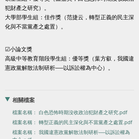
當
當
犯財產之研究）。
黨
黨
大學部學生組：佳作獎（范捷云，轉型正義的民主深
產
產
化與不當黨產之處置）。
處
處
理
理
☑小論文獎
委
委
高級中等教育階段學生組：優等獎（葉方叡，我國違
員
員
憲政黨解散法制研析──以訴訟權為中心）。
會
會
相關檔案
檔案名稱： 白色恐怖時期沒收政治犯財產之研究.pdf
檔案名稱： 轉型正義的民主深化與不當黨產之處置.pdf
檔案名稱： 我國違憲政黨解散法制研析──以訴訟權為