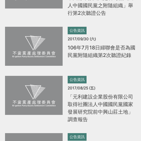
人中國國民黨之附隨組織」舉
當
當
行第2次聽證公告
黨
黨
產
產
公告資訊
處
處
2017/09/30 (六)
理
理
106年7月18日婦聯會是否為國
委
委
民黨附隨組織第2次聽證紀錄
員
員
會
會
公告資訊
2017/08/25 (五)
「元利建設企業股份有限公司
取得社團法人中國國民黨國家
發展研究院前中興山莊土地」
調查報告
公告資訊