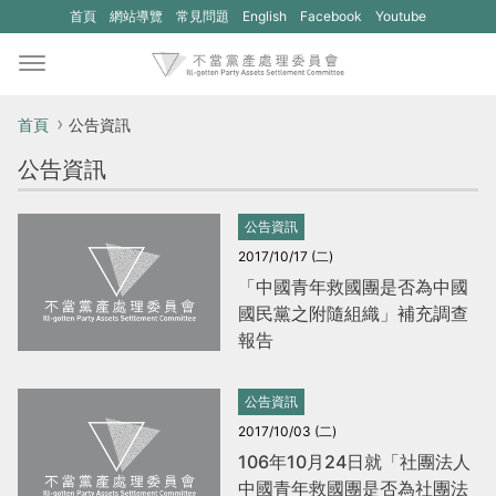
(另
(另
首頁
網站導覽
常見問題
English
Facebook
Youtube
開
開
新
新
視
視
首頁
公告資訊
窗)
窗)
公告資訊
將
將
開
開
公告資訊
啟
啟
2017/10/17 (二)
一
一
「中國青年救國團是否為中國
國民黨之附隨組織」補充調查
個
個
報告
新
新
的
的
公告資訊
網
網
2017/10/03 (二)
站：
站：
106年10月24日就「社團法人
不
不
中國青年救國團是否為社團法