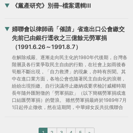
《黨產研究》別冊–檔案選輯Ⅲ
婦聯會以律師函「催請」省進出口公會繳交
先前已由銀行逕收之三億餘元勞軍捐
（1991.6.26～1991.8.7）
在解除戒嚴、逐漸走向民主化的1980年代後期，台灣各
階層及各行業爭取民主自由的行動，在社會上如雨後春
筍般不斷出現，「自力救濟」的現象，亦時有所聞。其
中在進口業方面，各地公會也隨著民主自由化的浪潮，
紛紛出現拒繳、自行決議停止繳納或要求檢討威權時期
長年隨外匯附徵的「勞軍捐款」（以下簡稱勞軍捐或進
口結匯勞軍捐）的聲浪。 雖然勞軍捐最終於1989年7月
1日起停止徵收，然在這期間，中華婦女反共抗俄聯合
1
2
3
4
5
»