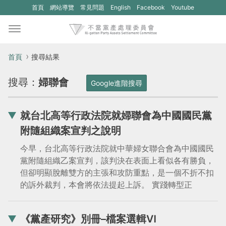
(另
(另
首頁
網站導覽
常見問題
English
Facebook
Youtube
開
開
新
新
視
視
首頁
搜尋結果
窗)
窗)
搜尋：
婦聯會
將
將
Google進階搜尋
開
開
啟
啟
就台北高等行政法院就婦聯會為中國國民黨
一
一
附隨組織案宣判之說明
個
個
今早，台北高等行政法院就中華婦女聯合會為中國國民
新
新
黨附隨組織乙案宣判，該判決在表面上看似各有勝負，
但卻明顯脫離雙方的主張和攻防重點，是一個不折不扣
的
的
的訴外裁判，本會將依法提起上訴。 實踐轉型正
網
網
站：
站：
《黨產研究》別冊–檔案選輯Ⅵ
不
不