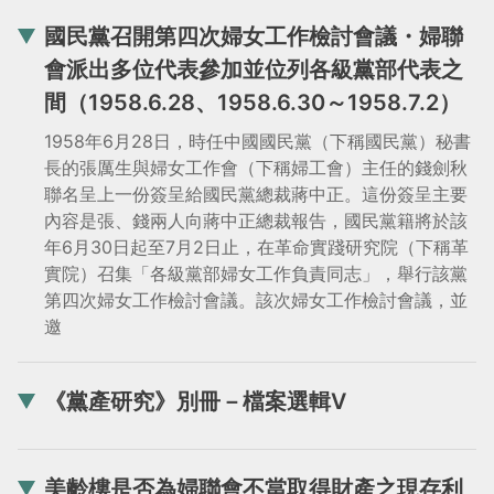
國民黨召開第四次婦女工作檢討會議・婦聯
會派出多位代表參加並位列各級黨部代表之
間（1958.6.28、1958.6.30～1958.7.2）
1958年6月28日，時任中國國民黨（下稱國民黨）秘書
長的張厲生與婦女工作會（下稱婦工會）主任的錢劍秋
聯名呈上一份簽呈給國民黨總裁蔣中正。這份簽呈主要
內容是張、錢兩人向蔣中正總裁報告，國民黨籍將於該
年6月30日起至7月2日止，在革命實踐研究院（下稱革
實院）召集「各級黨部婦女工作負責同志」，舉行該黨
第四次婦女工作檢討會議。該次婦女工作檢討會議，並
邀
《黨產研究》別冊－檔案選輯V
美齡樓是否為婦聯會不當取得財產之現存利