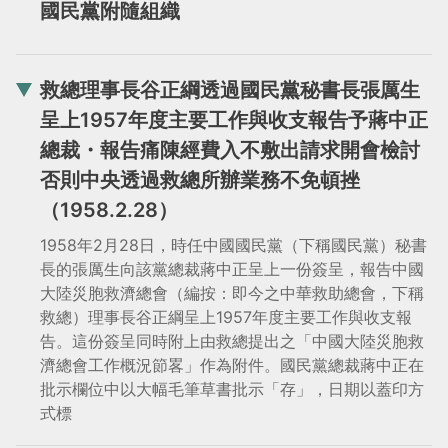
國民黨附隨組織
救總理事長谷正綱透過國民黨秘書長張厲生
呈上1957年度主要工作與收支報告予蔣中正
總裁・報告痛陳經費入不敷出請求開會檢討
否則中央透過救總所辦業務不免頓挫
（1958.2.28）
1958年2月28日，時任中國國民黨（下稱國民黨）秘書
長的張厲生向該黨總裁蔣中正呈上一份簽呈，報告中國
大陸災胞救濟總會（編按：即今之中華救助總會，下稱
救總）理事長谷正綱呈上1957年度主要工作與收支報
告。這份簽呈同時附上由救總提出之「中國大陸災胞救
濟總會工作概況節畧」作為附件。國民黨總裁蔣中正在
批示欄位中以大幅毛筆草書批示「存」，日期以蓋印方
式標