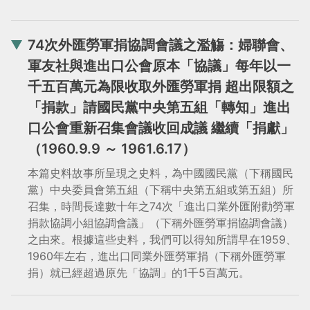
當
當
黨
黨
74次外匯勞軍捐協調會議之濫觴：婦聯會、
產
產
軍友社與進出口公會原本「協議」每年以一
處
處
千五百萬元為限收取外匯勞軍捐 超出限額之
理
理
「捐款」請國民黨中央第五組「轉知」進出
委
委
口公會重新召集會議收回成議 繼續「捐獻」
員
員
（1960.9.9 ～ 1961.6.17）
會
會
本篇史料故事所呈現之史料，為中國國民黨（下稱國民
黨）中央委員會第五組（下稱中央第五組或第五組）所
召集，時間長達數十年之74次「進出口業外匯附勸勞軍
捐款協調小組協調會議」（下稱外匯勞軍捐協調會議）
之由來。根據這些史料，我們可以得知所謂早在1959、
1960年左右，進出口同業外匯勞軍捐（下稱外匯勞軍
捐）就已經超過原先「協調」的1千5百萬元。