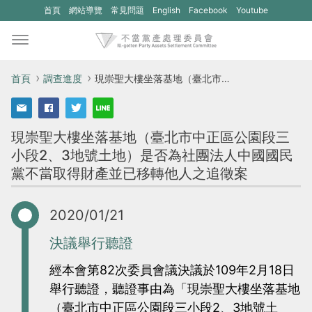
(另
(另
首頁
網站導覽
常見問題
English
Facebook
Youtube
開
開
新
新
視
視
首頁
調查進度
現崇聖大樓坐落基地（臺北市中正區公園段三小段2、3地號土地）是否為社團法人中國國民黨不當取得財產並已移轉他人之追徵案
窗)
窗)
將
將
現崇聖大樓坐落基地（臺北市中正區公園段三
開
開
小段2、3地號土地）是否為社團法人中國國民
啟
啟
黨不當取得財產並已移轉他人之追徵案
一
一
個
個
2020/01/21
新
新
的
的
決議舉行聽證
網
網
經本會第82次委員會議決議於109年2月18日
站：
站：
舉行聽證，聽證事由為「現崇聖大樓坐落基地
不
不
（臺北市中正區公園段三小段2、3地號土