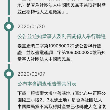
當
當
地）是否為社團法人中國國民黨不當取得財產
並已移轉他人之追徵案」。
黨
黨
產
產
2020/01/30
處
處
理
理
公告並通知當事人及利害關係人舉行聽證
委
委
臺黨產調二字第1090800022號公告舉行聽
員
員
證，並以臺黨產調二字第1090800030號函知
會
會
當事人社團法人中國國民黨。
2020/02/07
公布本會調查報告暨其附表
下載「現崇聖大樓坐落基地（臺北市中正區公
園段三小段2、3地號土地）是否為社團法人
中國國民黨不當取得財產並已移轉他人之追徵