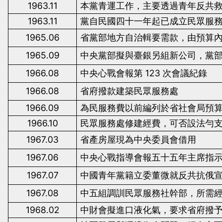
1963.11
本黨青運工作，主要透過青年反共
1963.11
黨自民國四十一年起已成立民眾服
1965.06
省黨部地方自治輯要需款，由預算
1965.09
中央黨部擬與臺銀另組新公司，黨
1966.08
中央心戰會報第
123
次會議紀錄
1966.08
省府撥款建築民眾服務處
1966.09
為民服務費以前編列於省社會局預
1966.10
民眾服務處修建經費，可否設法勻
1967.03
省產房屋現為中央委員會借用
1967.06
中央心戰指導會報五十五年主席指
1967.07
中國青年黨籍立委董微就反共抗俄
1967.08
中五組調訓民眾服務社幹部，所需
1968.02
中財會擬進口液化氣，要求省府撥