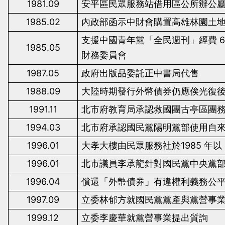
1981.09
安平區民眾服務站借用區公所辦公
1985.02
內政部函示中財會購置高雄林園土
支援中國青年黨「全民週刊」經費
6
1985.05
財務委員會
1987.05
政府出版品委託正中書局代售
1988.09
大陸時期發行外幣債券仍應俟光復
1991.11
北市府教育局承認救國團古亭區團
1994.03
北市府承認國民黨陽明黨部使用自
1996.01
大孝大樓由民眾服務社於
1985
年以
1996.01
北市議員李承龍針對國民黨中央黨
1996.04
償還「外幣債券」有違權利義務公
1997.09
立委林郁方就國民黨黨產與黨營事
1999.12
立委李慶華就黨營事業提出質詢