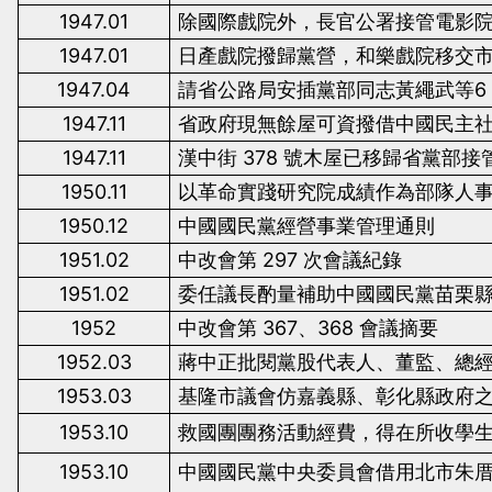
1947.01
除國際戲院外，長官公署接管電影
1947.01
日產戲院撥歸黨營，和樂戲院移交
1947.04
請省公路局安插黨部同志黃繩武等
1947.11
省政府現無餘屋可資撥借中國民主
1947.11
漢中街
378
號木屋已移歸省黨部接
1950.11
以革命實踐研究院成績作為部隊人
1950.12
中國國民黨經營事業管理通則
1951.02
中改會第
297
次會議紀錄
1951.02
委任議長酌量補助中國國民黨苗栗
1952
中改會第
367
、
368
會議摘要
1952.03
蔣中正批閱黨股代表人、董監、總
1953.03
基隆市議會仿嘉義縣、彰化縣政府
1953.10
救國團團務活動經費，得在所收學
1953.10
中國國民黨中央委員會借用北市朱