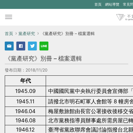
首頁
網站導覽
常見
首頁
黨產研究
《黨產研究》別冊 – 檔案選輯
《黨產研究》別冊 – 檔案選輯
發布日期：2018/11/20
年代
1945.09
中國國民黨中央執行委員會宣傳部
1945.11
請撥北市明石町軍人會館等
8
幢房
1946.04
梅屋敷旅館由長官公署接收後移交
1946.08
北市黨務指導員辦事處所需房屋已
1946.12
臺灣省黨政聯席會議討論指撥台北