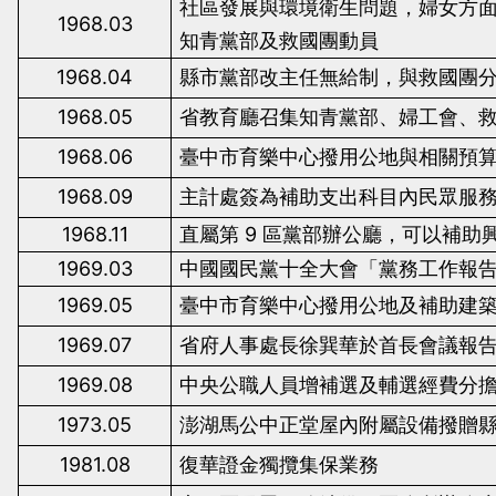
社區發展與環境衛生問題，婦女方
1968.03
知青黨部及救國團動員
1968.04
縣市黨部改主任無給制，與救國團
1968.05
省教育廳召集知青黨部、婦工會、
1968.06
臺中市育樂中心撥用公地與相關預
1968.09
主計處簽為補助支出科目內民眾服
1968.11
直屬第
9
區黨部辦公廳，可以補助
1969.03
中國國民黨十全大會「黨務工作報
1969.05
臺中市育樂中心撥用公地及補助建
1969.07
省府人事處長徐巽華於首長會議報
1969.08
中央公職人員增補選及輔選經費分
1973.05
澎湖馬公中正堂屋內附屬設備撥贈
1981.08
復華證金獨攬集保業務