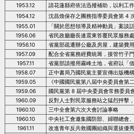
1953.12
請花蓮縣府依法迅撥補助，以利工
1954.12
沈昌煥保存之團務指導委員會第
4
1955.01
「關於思想領導及精神動員」案談
1956.06
省民政廳廳長連震東答覆民眾服務
1956.10
省黨部疏遷辦公廳及房屋，建築費
1957.09
配合全省黨務經費統籌，接管竹子
1957.11
省黨部請撥用霧峰土地，省府以「
1958.07
正中書局乃國民黨主要宣傳出版機
1959.05
《中國國民黨第八屆中央委員會第
1959.06
國民黨第
8
屆中央委員會常務委員
1960.09
反對人士對民眾服務站之猛烈抨擊
1960.10
三中全會第六次大會討論事略
1960.10
中央社工會邀集國防部、婦聯總會
1961.11
改進青年反共救國團組織與選拔優