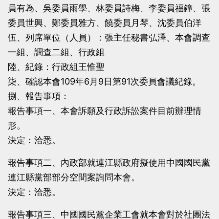
員有為、吳委員雨學、林委員詩梅、李委員福鐘、張
當
當
委員世興、鄭委員雅方、饒委員月琴、沈委員伯洋
黨
黨
伍、列席單位（人員）：張主任秘書弘澤、本會調查
產
產
一組、調查二組、行政組
處
處
陸、紀錄：行政組王惟聖
理
理
柒、確認本會109年6月9日第91次委員會議紀錄。
委
委
捌、報告事項：
員
員
報告事項一、本會訴願及行政訴訟案件目前辦理情
會
會
形。
決定：洽悉。
報告事項二、內政部就連江縣政府擬使用中國國民黨
連江縣黨部部分空間案詢問本會。
決定：洽悉。
報告事項三、中國國民黨企業工會就本會對於社團法