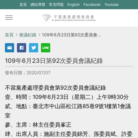
(另
(另
首頁
網站導覽
常見問題
English
Facebook
Youtube
開
開
新
新
視
視
首頁
會議紀錄
109年6月23日第92次委員會議紀錄
窗)
窗)
將
將
109年6月23日第92次委員會議紀錄
開
開
啟
啟
發布日期：2020/07/07
一
一
不當黨產處理委員會第92次委員會議紀錄
個
個
壹、時間：109年6月23日（星期二）上午9時30分
新
新
貳、地點：臺北市中山區松江路85巷9號1樓第1會議
的
的
室
網
網
參、主席：林主任委員峯正
站：
站：
肆、出席人員：施副主任委員錦芳、孫委員斌、許委
不
不