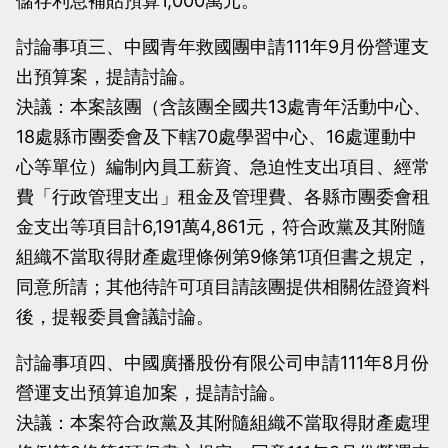
儲存利息補貼預算1,000萬元。
討論事項三、中國青年救國團申請111年9月份營運支
出預算案，提請討論。
決議：本案該團（含該團全國共13處青年活動中心、
18處縣市團委會及下轄70處學習中心、16處運動中
心等單位）編制內員工薪資、急迫性支出項目、經常
費「行政管理支出」租金及管理費、各縣市團委會租
金支出等項目計6,191萬4,861元，符合政黨及其附隨
組織不當取得財產處理條例第9條第1項但書之規定，
同意所請；其他待許可項目請該團提供相關佐證資料
後，提報委員會議討論。
討論事項四、中國廣播股份有限公司申請111年8月份
營運支出預算追加案，提請討論。
決議：本案符合政黨及其附隨組織不當取得財產處理