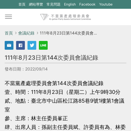
(另
(另
首頁
網站導覽
常見問題
English
Facebook
Youtube
開
開
新
新
視
視
首頁
會議紀錄
111年8月23日第144次委員會議紀錄
窗)
窗)
將
將
111年8月23日第144次委員會議紀錄
開
開
啟
啟
發布日期：2022/09/14
一
一
不當黨產處理委員會第144次委員會議紀錄
個
個
壹、時間：111年8月23日（星期二）上午9時30分
新
新
貳、地點：臺北市中山區松江路85巷9號1樓第1會議
的
的
室
網
網
參、主席：林主任委員峯正
站：
站：
肆、出席人員：孫副主任委員斌、許委員有為、林委
不
不