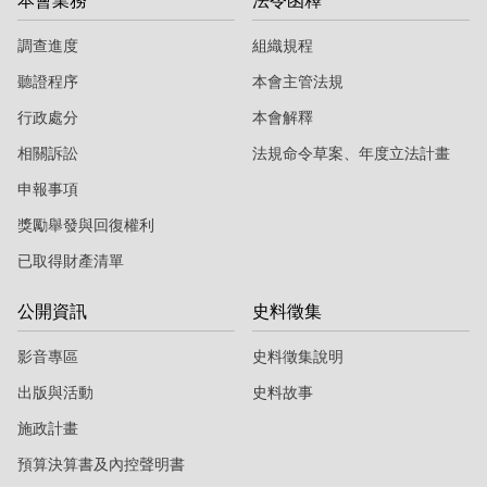
本會業務
法令函釋
調查進度
組織規程
聽證程序
本會主管法規
行政處分
本會解釋
相關訴訟
法規命令草案、年度立法計畫
申報事項
獎勵舉發與回復權利
已取得財產清單
公開資訊
史料徵集
影音專區
史料徵集說明
出版與活動
史料故事
施政計畫
預算決算書及內控聲明書