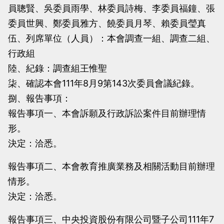
員聰賢、吳委員雨學、林委員詩梅、李委員福鐘、張
當
當
委員世興、鄭委員雅方、饒委員月琴、賴委員瑩真
黨
黨
伍、列席單位（人員）：本會調查一組、調查二組、
產
產
行政組
處
處
陸、紀錄：調查組王惟聖
理
理
柒、確認本會111年8月9第143次委員會議紀錄。
委
委
捌、報告事項：
員
員
報告事項一、本會訴願及行政訴訟案件目前辦理情
會
會
形。
決定：洽悉。
報告事項二、本會教育推廣業務及相關活動目前辦理
情形。
決定：洽悉。
報告事項三、中央投資股份有限公司暨子公司111年7