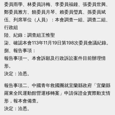
委員雨學、林委員詩梅、李委員福鐘、張委員世興、
當
當
鄭委員雅方、饒委員月琴、賴委員瑩真、孫委員斌
黨
黨
伍、列席單位（人員）：本會調查一組、調查二組、
產
產
行政組
處
處
陸、紀錄：調查組王惟聖
理
理
柒、確認本會113年11月19日第198次委員會議紀錄。
委
委
捌、報告事項：
員
員
報告事項一、本會訴願及行政訴訟案件目前辦理情
會
會
形。
決定：洽悉。
報告事項二、中國青年救國團就宜蘭縣政府「宜蘭縣
羅東全民運動館營運移轉案」申請保證金實際動支情
形，報本會備查。
決定：洽悉。