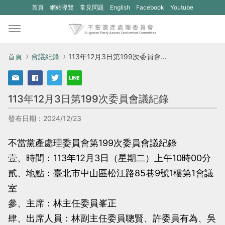
(另
(另
首頁
網站導覽
常見問題
English
Facebook
Youtube
開
開
新
新
視
視
首頁
會議紀錄
113年12月3日第199次委員會議紀錄
窗)
窗)
將
將
113年12月3日第199次委員會議紀錄
開
開
啟
啟
發布日期：2024/12/23
一
一
不當黨產處理委員會第199次委員會議紀錄
個
個
壹、時間：113年12月3日（星期二）上午10時00分
新
新
貳、地點：臺北市中山區松江路85巷9號1樓第1會議
的
的
室
網
網
參、主席：林主任委員峯正
站：
站：
肆、出席人員：林副主任委員聰賢、許委員有為、吳
不
不