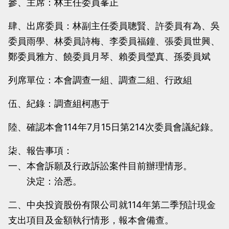
參、主席：林主任委員峯正
當
當
黨
黨
肆、出席委員：林副主任委員聰賢、許委員有為、吳
產
產
委員雨學、林委員詩梅、李委員福鐘、張委員世興、
處
處
鄭委員雅方、饒委員月琴、賴委員瑩真、孫委員斌
理
理
列席單位：本會調查一組、調查二組、行政組
委
委
員
員
伍、紀錄：調查組柯惠于
會
會
陸、確認本會114年7月15日第214次委員會議紀錄。
柒、報告事項：
一、本會訴願及行政訴訟案件目前辦理情形。
決定：洽悉。
二、中央投資股份有限公司就114年第二季預計現金
支出項目及金額執行情形，報本會備查。