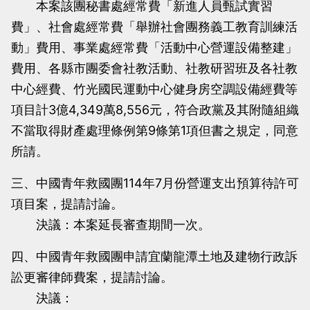
本案該團秘書處經常費「新進人員甄試實習
費」、社會處經常費「舉辦社會團務義工教育訓練活
動」費用、事業處經常費「活動中心營運設備整建」
費用、各縣市團委會社教活動、社教研習班及各社教
中心經費、竹光國民運動中心健身房空調設備經費等
項目計3億4,349萬8,556元，符合政黨及其附隨組織
不當取得財產處理條例第9條第1項但書之規定，同意
所請。
三、中國青年救國團114年7月份營運支出預算待許可
項目案，提請討論。
決議：本案延長審查期間一次。
四、中國青年救國團申請宜蘭龍潭土地及建物行政訴
訟更審律師費案，提請討論。
決議：