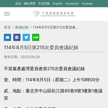
(另
(另
首頁
網站導覽
常見問題
English
Facebook
Youtube
開
開
新
新
視
視
首頁
會議紀錄
114年8月5日第215次委員會議紀錄
窗)
窗)
將
將
114年8月5日第215次委員會議紀錄
開
開
啟
啟
發布日期：2025/08/29
一
一
不當黨產處理委員會第215次委員會議紀錄
個
個
新
新
壹、時間：114年8月5日（星期二）上午10時00分
的
的
貳、地點：臺北市中山區松江路85巷9號1樓第1會議
網
網
室
站：
站：
不
不