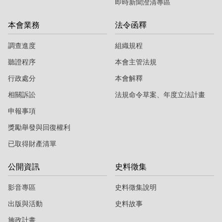
即時新聞澄清專區
本會業務
法令函釋
調查進度
組織規程
聽證程序
本會主管法規
行政處分
本會解釋
相關訴訟
法規命令草案、年度立法計畫
申報事項
獎勵舉發與回復權利
已取得財產清單
公開資訊
史料徵集
影音專區
史料徵集說明
出版與活動
史料故事
施政計畫