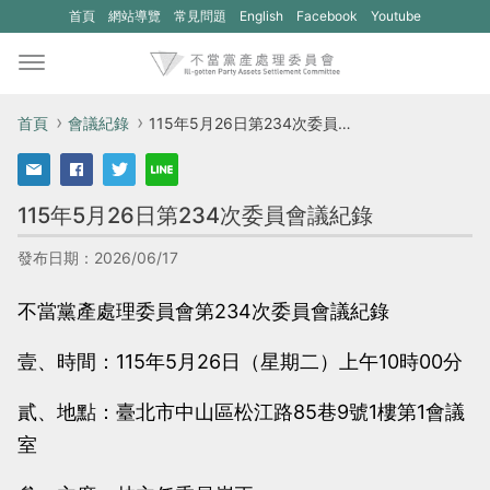
(另
(另
首頁
網站導覽
常見問題
English
Facebook
Youtube
開
開
新
新
視
視
首頁
會議紀錄
115年5月26日第234次委員會議紀錄
窗)
窗)
將
將
115年5月26日第234次委員會議紀錄
開
開
啟
啟
發布日期：2026/06/17
一
一
不當黨產處理委員會第234次委員會議紀錄
個
個
新
新
壹、時間：115年5月26日（星期二）上午10時00分
的
的
貳、地點：臺北市中山區松江路85巷9號1樓第1會議
網
網
室
站：
站：
不
不