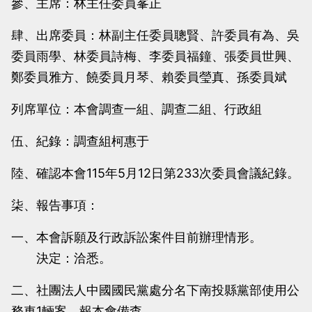
參、主席：林主任委員峯正
當
當
黨
黨
肆、出席委員：林副主任委員聰賢、許委員有為、吳
產
產
委員雨學、林委員詩梅、李委員福鐘、張委員世興、
處
處
鄭委員雅方、饒委員月琴、賴委員瑩真、孫委員斌
理
理
列席單位：本會調查一組、調查二組、行政組
委
委
員
員
伍、紀錄：調查組柯惠于
會
會
陸、確認本會115年5月12日第233次委員會議紀錄。
柒、報告事項：
一、本會訴願及行政訴訟案件目前辦理情形。
決定：洽悉。
二、社團法人中國國民黨處分名下南投縣黨部使用公
務車1輛案，報本會備查。