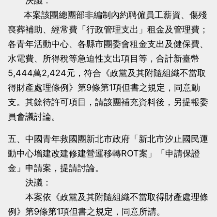
決議：
本案該團總團部非編制內約聘僱員工薪資、傷殘
喪葬補助、經常費「行政管理支出」租金及管理費；
各青年活動中心、各縣市團委會租金支出及健保費、
水電費、所得稅等急迫性支出項目等，合計新臺幣
5,444萬2,424元，符合《政黨及其附隨組織不當取
得財產處理條例》第9條第1項但書之規定，同意動
支。其餘待許可項目，請該團補充資料後，另提報委
員會議討論。
五、中國青年救國團新北市政府「新北市汐止國民運
動中心增建改建修建營運移轉ROT案」「申請保證
金」申請案，提請討論。
決議：
本案依《政黨及其附隨組織不當取得財產處理條
例》第9條第1項但書之規定，同意所請。