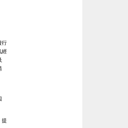
費行
氣經
及
請
因
，提