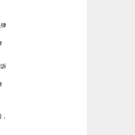
法律
律
律訴
律
請，