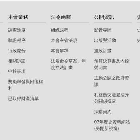
本會業務
法令函釋
公開資訊
調查進度
組織規程
影音專區
聽證程序
本會主管法規
出版與活動
行政處分
本會解釋
施政計畫
相關訴訟
法規命令草案、年
預算決算書及內控
度立法計畫
聲明書
區
申報事項
主動公開之政府資
獎勵舉發與回復權
訊
利
利益衝突迴避法身
已取得財產清單
分關係揭露
採購契約
07年歷史資料網站
(另開新視窗)