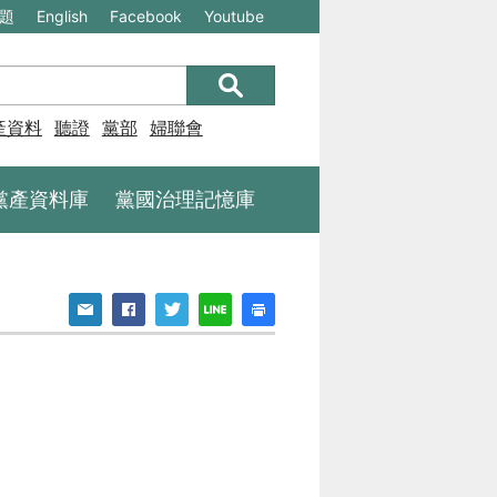
(另
(另
題
English
Facebook
Youtube
開
開
新
新
視
視
產資料庫
聽證
黨部
婦聯會
窗)
窗)
將
將
黨產資料庫
黨國治理記憶庫
開
開
啟
啟
一
一
個
個
新
新
的
的
網
網
站：
站：
不
不