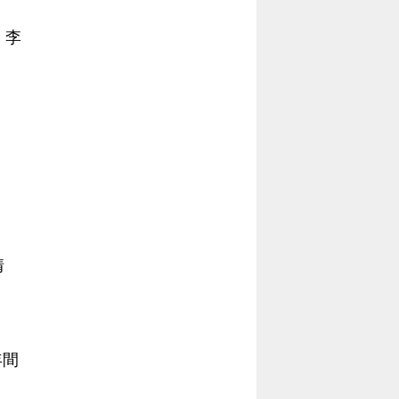
當
當
、李
黨
黨
產
產
處
處
理
理
委
委
員
員
會
會
情
年間