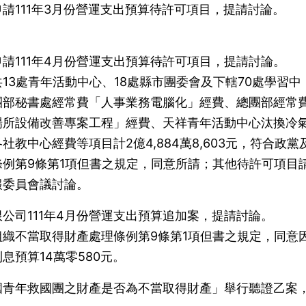
請111年3月份營運支出預算待許可項目，提請討論。
。
請111年4月份營運支出預算待許可項目，提請討論。
13處青年活動中心、18處縣市團委會及下轄70處學習中
團部秘書處經常費「人事業務電腦化」經費、總團部經常
場所設備改善專案工程」經費、天祥青年活動中心汰換冷
教中心經費等項目計2億4,884萬8,603元，符合政黨
例第9條第1項但書之規定，同意所請；其他待許可項目
報委員會議討論。
公司111年4月份營運支出預算追加案，提請討論。
織不當取得財產處理條例第9條第1項但書之規定，同意
息預算14萬零580元。
國青年救國團之財產是否為不當取得財產」舉行聽證乙案