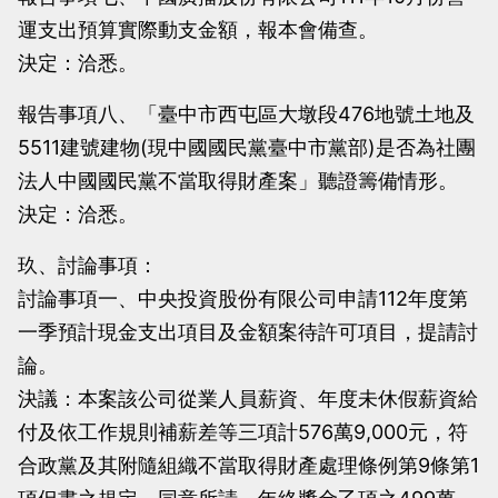
運支出預算實際動支金額，報本會備查。
決定：洽悉。
報告事項八、「臺中市西屯區大墩段476地號土地及
5511建號建物(現中國國民黨臺中市黨部)是否為社團
法人中國國民黨不當取得財產案」聽證籌備情形。
決定：洽悉。
玖、討論事項：
討論事項一、中央投資股份有限公司申請112年度第
一季預計現金支出項目及金額案待許可項目，提請討
論。
決議：本案該公司從業人員薪資、年度未休假薪資給
付及依工作規則補薪差等三項計576萬9,000元，符
合政黨及其附隨組織不當取得財產處理條例第9條第1