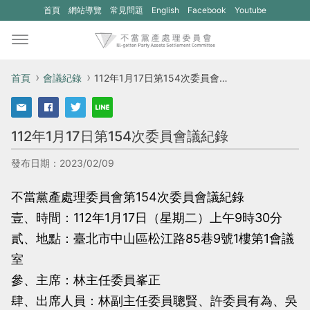
(另
(另
首頁
網站導覽
常見問題
English
Facebook
Youtube
開
開
新
新
視
視
首頁
會議紀錄
112年1月17日第154次委員會議紀錄
窗)
窗)
將
將
112年1月17日第154次委員會議紀錄
開
開
啟
啟
發布日期：2023/02/09
一
一
不當黨產處理委員會第154次委員會議紀錄
個
個
壹、時間：112年1月17日（星期二）上午9時30分
新
新
貳、地點：臺北市中山區松江路85巷9號1樓第1會議
的
的
室
網
網
參、主席：林主任委員峯正
站：
站：
肆、出席人員：林副主任委員聰賢、許委員有為、吳
不
不