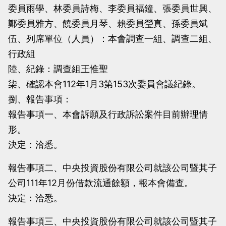
委員雨學、林委員詩梅、李委員福鐘、張委員世興、
當
當
鄭委員雅方、饒委員月琴、賴委員瑩真、孫委員斌
黨
黨
伍、列席單位（人員）：本會調查一組、調查二組、
產
產
行政組
處
處
陸、紀錄：調查組王惟聖
理
理
柒、確認本會112年1月3第153次委員會議紀錄。
委
委
捌、報告事項：
員
員
報告事項一、本會訴願及行政訴訟案件目前辦理情
會
會
形。
決定：洽悉。
報告事項二、中央投資股份有限公司就該公司暨其子
公司111年12月份借款流通餘額，報本會備查。
決定：洽悉。
報告事項三、中央投資股份有限公司就該公司暨其子