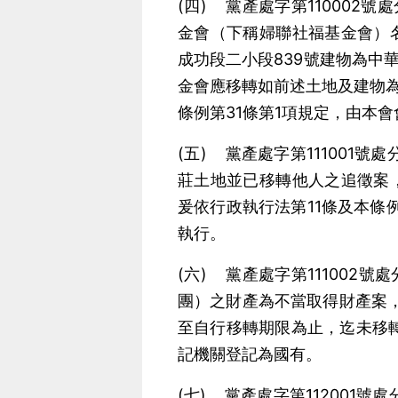
(四) 黨產處字第110002
金會（下稱婦聯社福基金會）
成功段二小段839號建物為中
金會應移轉如前述土地及建物
條例第31條第1項規定，由本
(五) 黨產處字第111001
莊土地並已移轉他人之追徵案
爰依行政執行法第11條及本條
執行。
(六) 黨產處字第111002
團）之財產為不當取得財產案
至自行移轉期限為止，迄未移轉
記機關登記為國有。
(七) 黨產處字第112001號