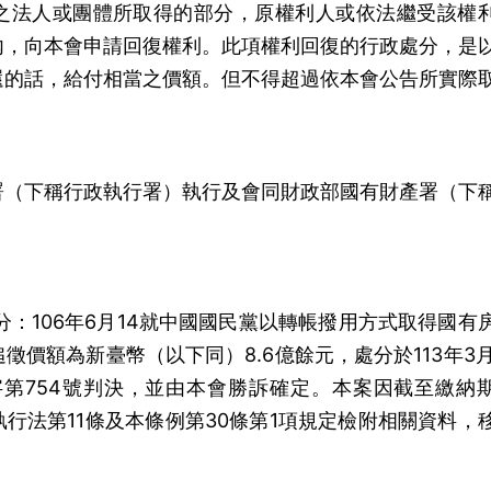
之法人或團體所取得的部分，原權利人或依法繼受該權
內，向本會申請回復權利。此項權利回復的行政處分，是
還的話，給付相當之價額。但不得超過依本會公告所實際
署（下稱行政執行署）執行及會同財政部國有財產署（下
號處分：106年6月14就中國國民黨以轉帳撥用方式取得國有
價額為新臺幣（以下同）8.6億餘元，處分於113年3月
字第754號判決，並由本會勝訴確定。本案因截至繳納
行法第11條及本條例第30條第1項規定檢附相關資料，