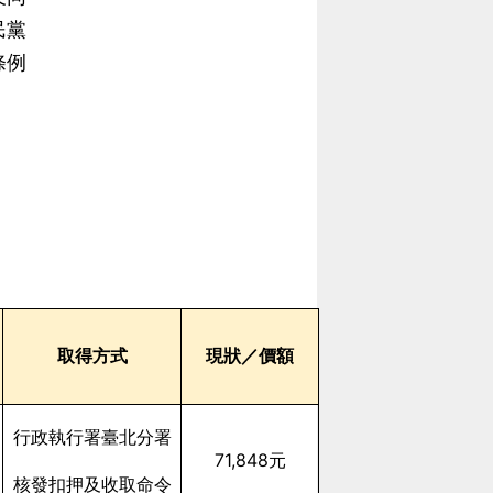
民黨
條例
取得方式
現狀／價額
行政執行署臺北分署
71,848
元
核發扣押及收取命令