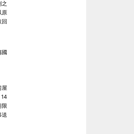
利之
當
當
以原
黨
黨
取回
產
產
處
處
理
理
委
委
稱國
員
員
會
會
房屋
14
期限
移送