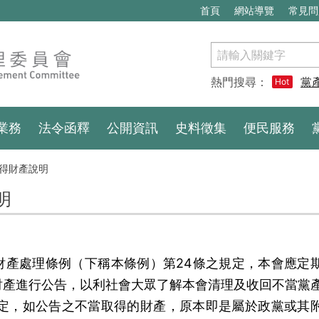
首頁
網站導覽
常見問
搜
尋
熱門搜尋：
黨
Hot
業務
法令函釋
公開資訊
史料徵集
便民服務
得財產說明
明
財產處理條例（下稱本條例）第24條之規定，本會應定
財產進行公告，以利社會大眾了解本會清理及收回不當黨
規定，如公告之不當取得的財產，原本即是屬於政黨或其