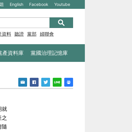
(另
(另
題
English
Facebook
Youtube
開
開
新
新
視
視
產資料庫
聽證
黨部
婦聯會
窗)
窗)
將
將
黨產資料庫
黨國治理記憶庫
開
開
啟
啟
一
一
個
個
新
新
的
的
期就
網
網
產之
站：
站：
附隨
不
不