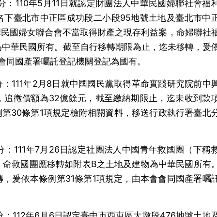
號處分：110年5月11日就認定財團法人中華民國婦聯社會福
名下臺北市中正區成功段二小段95地號土地及臺北市中
華民國婦女聯合會不當取得財產之現存利益案，命婦聯社
為中華民國所有。截至自行移轉期限為止，迄未移轉，爰
會會同國產署囑託登記機關登記為國有。
號處分：111年2月8日就中國國民黨取得革命實踐研究院前中
，追徵價額為32億餘元，截至繳納期限止，迄未收到款
例第30條第1項規定檢附相關資料，移送行政執行署臺北
號處分：111年7月26日認定社團法人中國青年救國團（下稱
，命救國團應移轉如附表B之土地及建物為中華民國所有
，爰依本條例第31條第1項規定，由本會會同國產署囑
處分：112年6月6日認定臺中市西屯區大墩段476地號土地