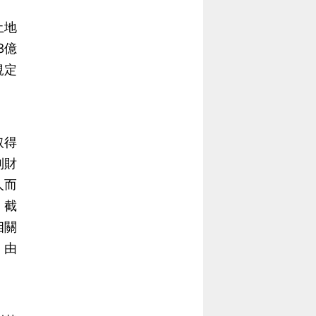
土地
3億
規定
取得
列財
人而
。截
相關
，由