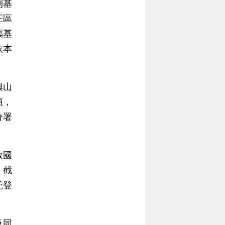
利基
正區
福基
依本
興山
項，
分署
救國
。截
託登
及同