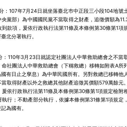
處分：107年7月24日就坐落臺北巿中正段三小段104地號
央黨部）為中國國民黨不當取得之財產，追徵價額為11.
到款項，爰依行政執行法第11條及本條例第30條第1項
署臺北分署執行。
號處分：110年3月23日就認定社團法人中華救助總會之不當
，命社團法人中華救助總會（下稱救總）移轉如附表A所
為國有日止之孳息）為中華民國所有。另對救總已移轉他
當取得財產以外之救總其他財產追徵其價額579萬餘元
爰依行政執行法第11條及本條例第30條第1項規定檢附
執行；不動產部分執行，依據本條例第31條第1項規定
登記為國有。