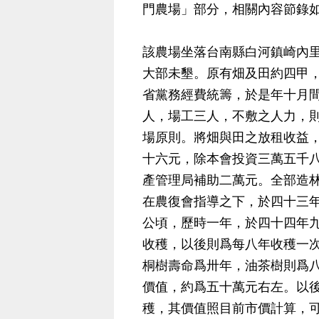
門農場」部分，相關內容節錄
該農場坐落台南縣白河鎮崎內
大部未墾。原有畑及田約四甲
省黨務經費統籌，於是年十月
人，場工三人，不敷之人力，
場原則。將畑與田之放租收益
十六元，除本會投資三萬五千
產管理局補助二萬元。全部造
在農復會指導之下，於四十三
公頃，歷時一年，於四十四年
收穫，以後則爲每八年收穫一
桐樹壽命爲卅年，油茶樹則爲
價值，約爲五十萬元右左。以
穫，其價值照目前市價計算，