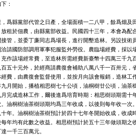
如下：
里，爲縣黨部代管之日產，全場面積一二八甲，餘爲畑及
，放租於佃農，由縣黨部收益。民國四十三年，本會為配
間接管，並委丁廉同志爲場長，進行開墾造林。另設技術
則洽請國防部調用軍事犯服監外勞役。農臨場經費，採以
，充作該場經常費，至造林所需經費新臺幣十四萬三千九
八百五十元外，於經商請農復會補助八萬八千一百卅元，
林經費，由農復會監督使用，並按月向該會報銷，造林工
年九月開始，播植相思樹七十公頃，油桐樹廿公頃，油茶
九月完成造林工作，爾後進爲培育時期：相思樹頭期需十
次。油桐樹油茶樹頭期均爲三年收成，以後則每年收一次
八十年。油桐樹油茶樹預計於四十七年冬開始收成，收成
後每年均有此數之收益。相思樹預計於五十三年做頭期之
可達一千三百萬元。