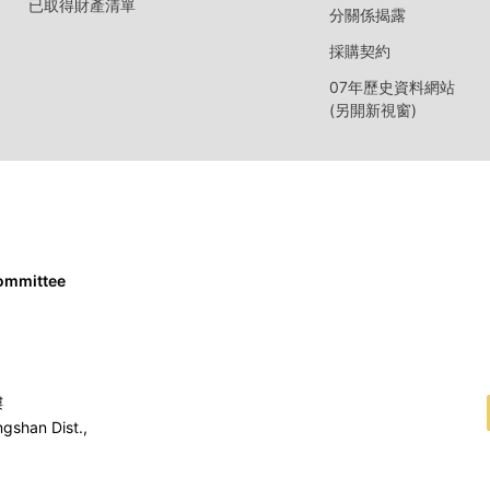
已取得財產清單
分關係揭露
採購契約
07年歷史資料網站
(另開新視窗)
Committee
樓
ngshan Dist.,