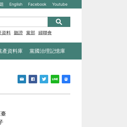
(另
(另
題
English
Facebook
Youtube
開
開
新
新
視
視
產資料庫
聽證
黨部
婦聯會
窗)
窗)
將
將
黨產資料庫
黨國治理記憶庫
開
開
啟
啟
一
一
個
個
新
新
的
的
網
網
《臺
站：
站：
子
不
不