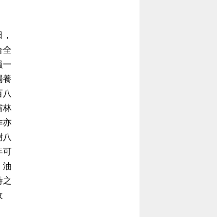
當
當
黨
黨
田，
產
產
合全
處
處
員一
理
理
場養
委
委
百八
員
員
省林
會
會
作亦
樹八
年可
。油
時之
收