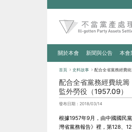
跳到主要內容區塊
:::
關於本會
新聞與公告
本會
:::
首頁
史料故事
配合全省黨務經費統籌，接管竹子門農場；不敷人力調用軍事犯服
配合全省黨務經費統籌
監外勞役（1957.09）
發布日期：2018/03/14
根據1957年9月，由中國國
灣省黨務報告》裡，第128、