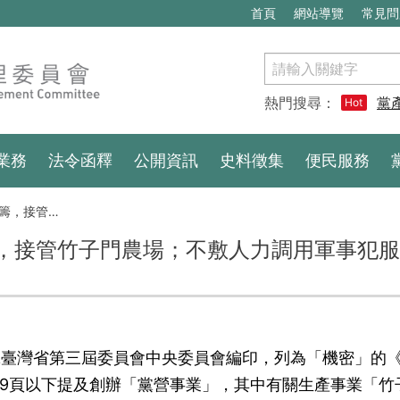
首頁
網站導覽
常見問
搜
尋
熱門搜尋：
黨
Hot
業務
法令函釋
公開資訊
史料徵集
便民服務
監外勞役（1957.09）
，接管竹子門農場；不敷人力調用軍事犯服
民黨臺灣省第三屆委員會中央委員會編印，列為「機密」的
129頁以下提及創辦「黨營事業」，其中有關生產事業「竹