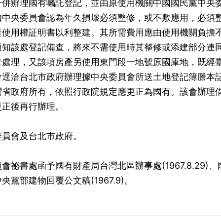
一併辦理國有囑託登記，並由原使用機關中國國民黨中央
如中央委員會認為年久損壞必須整修，或不敷應用，必須
產使用權証明書以利整建。其所需費用應由使用機關負擔
通知該處登記備查，將來不需使用時其整修或添建部分連
管處理，又該項房產另使用東門段一地號原國庫地，既經
會逕洽台北市政府辦理據中央委員會所送土地登記簿謄本
灣省政府所有，依照行政院規定應更正為國有。該會辦理
更正後再行辦理。
委員會及台北市政府。
祕書處函予國有財產局台灣北區辦事處(1967.8.29)、
黨部建物回覆公文稿(1967.9)。