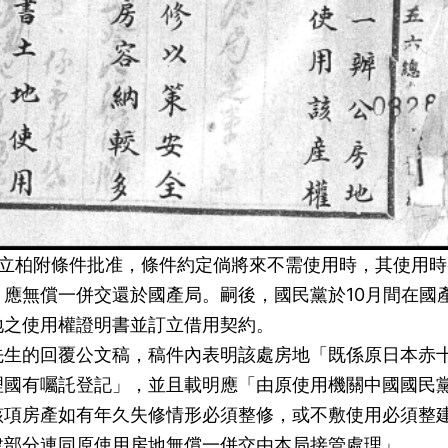
李立柏附條件批准，條件約定倘將來不需使用時，其使用時
應無償一併交還於國產局。嗣後，國民黨於10月間在國
地之使用權證明書並訂立借用契約。
先生的回覆公文稿，稿件內表明該處房地「既係原日本赤
理國有囑託登記」，並且載明應「由原使用機關中國國民
該項房產如有年久失修情形必須整修，或不敷使用必須整
建部分連同原使用房地無償一併交由本局接管處理」。