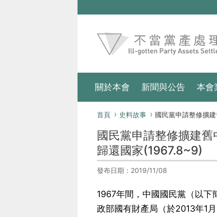
跳到主要內容區塊
:::
關於本會
新聞與公告
本會
:::
首頁
史料故事
國民黨申請整修擴建舊中央黨部 財政部國產局回應將來不需使用當
國民黨申請整修擴建舊
歸還國家(1967.8~9)
發布日期：2019/11/08
1967年間，中國國民黨（以
政部國有財產局（於2013年