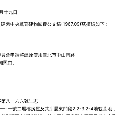
月廿九日
舊中央黨部建物回覆公文稿(1967.09)茲摘錄如下：
委員會申請整建原使用臺北市中山南路
知照由。
三)字第八一六六號呈志
-一號二層樓房屋及其所屬東門段2.2-3.2-4地號墓地