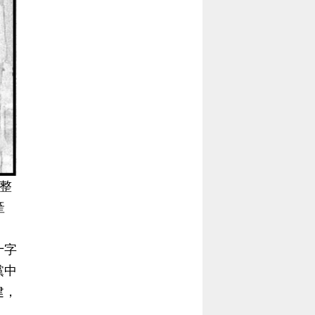
整
產
十字
黨中
建，