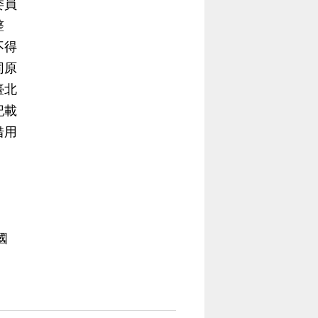
委員
整
不得
同原
臺北
記載
借用
國