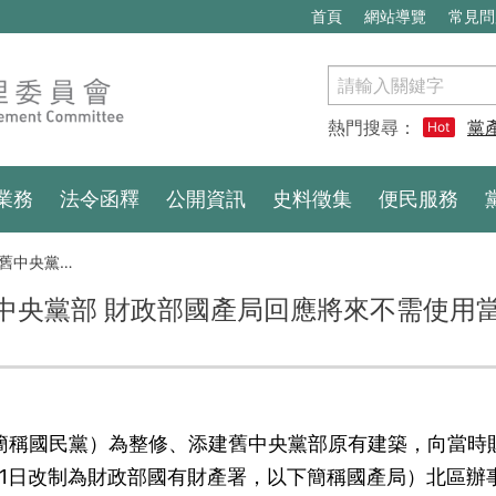
首頁
網站導覽
常見問
搜
尋
熱門搜尋：
黨
Hot
業務
法令函釋
公開資訊
史料徵集
便民服務
歸還國家(1967.8~9)
中央黨部 財政部國產局回應將來不需使用
下簡稱國民黨）為整修、添建舊中央黨部原有建築，向當時
1月1日改制為財政部國有財產署，以下簡稱國產局）北區辦