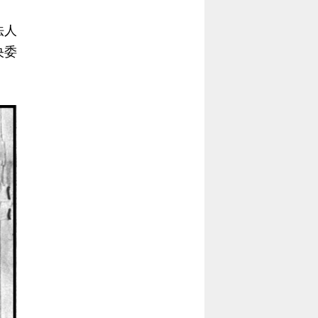
當
當
法人
黨
黨
央委
產
產
處
處
理
理
委
委
員
員
會
會