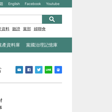
(另
(另
題
English
Facebook
Youtube
開
開
新
新
視
視
產資料庫
聽證
黨部
婦聯會
窗)
窗)
將
將
黨產資料庫
黨國治理記憶庫
開
開
啟
啟
一
一
當
個
個
新
新
的
的
網
網
財
站：
站：
事
不
不