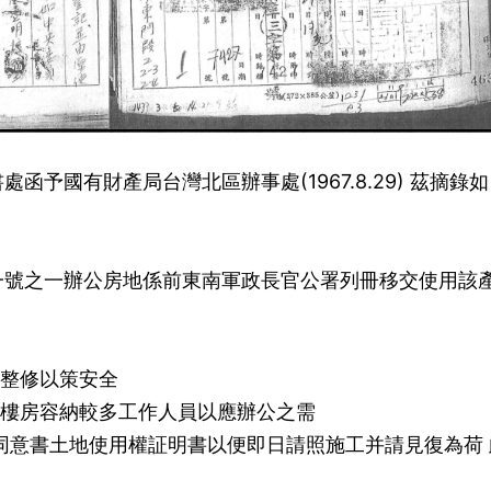
予國有財產局台灣北區辦事處(1967.8.29) 茲摘錄如
一號之一辦公房地係前東南軍政長官公署列冊移交使用該
應整修以策安全
建樓房容納較多工作人員以應辦公之需
同意書土地使用權証明書以便即日請照施工并請見復為荷 