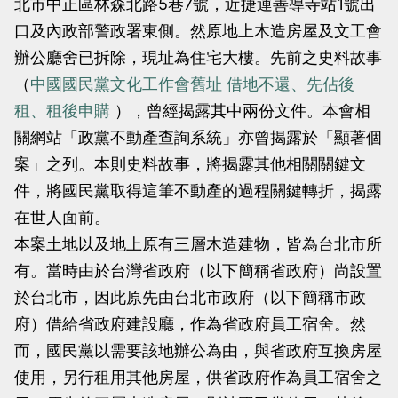
北市中正區林森北路5巷7號，近捷運善導寺站1號出
當
當
口及內政部警政署東側。然原地上木造房屋及文工會
黨
黨
辦公廳舍已拆除，現址為住宅大樓。先前之史料故事
產
產
（
中國國民黨文化工作會舊址 借地不還、先佔後
處
處
租、租後申購
），曾經揭露其中兩份文件。本會相
理
理
關網站「政黨不動產查詢系統」亦曾揭露於「顯著個
委
委
案」之列。本則史料故事，將揭露其他相關關鍵文
員
員
件，將國民黨取得這筆不動產的過程關鍵轉折，揭露
會
會
在世人面前。
本案土地以及地上原有三層木造建物，皆為台北市所
有。當時由於台灣省政府（以下簡稱省政府）尚設置
於台北市，因此原先由台北市政府（以下簡稱市政
府）借給省政府建設廳，作為省政府員工宿舍。然
而，國民黨以需要該地辦公為由，與省政府互換房屋
使用，另行租用其他房屋，供省政府作為員工宿舍之