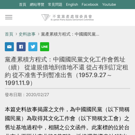
(另
(另
首頁
網站導覽
常見問題
English
Facebook
Youtube
開
開
新
新
視
視
首頁
史料故事
黨產累積方程式：中國國民黨文化工作會舊址（續） 從違規借地到借地不還 從占有到訂定租約 從不准售予到暫准出售（1957.9.27～1991.11.9）
窗)
窗)
將
將
黨產累積方程式：中國國民黨文化工作會舊址
開
開
（續） 從違規借地到借地不還 從占有到訂定租
啟
啟
約 從不准售予到暫准出售（1957.9.27～
一
一
1991.11.9）
個
個
發布日期：2020/02/27
新
新
的
的
本篇史料故事揭露之文件，為中國國民黨（以下簡稱
網
網
國民黨）為取得其文化工作會（以下簡稱文工會）之
站：
站：
舊址基地過程中，相關之公文函件。此案標的位於台
不
不