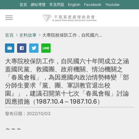
(另
(另
首頁
網站導覽
常見問題
English
Facebook
Youtube
開
開
新
新
視
視
首頁
史料故事
大專院校保防工作，自民國六十年間成立之涵蓋國民黨、救國團、政府機關、情治機關之「春風會報」，為因應國內政治情勢轉變「部分師生要求『黨、團、軍訓教官退出校園』」，建議召開第十七次「春風會報」討論因應措施（1987.10.4～1987.10.6）
窗)
窗)
將
將
大專院校保防工作，自民國六十年間成立之涵
開
開
蓋國民黨、救國團、政府機關、情治機關之
啟
啟
「春風會報」，為因應國內政治情勢轉變「部
一
一
分師生要求『黨、團、軍訓教官退出校
個
個
園』」，建議召開第十七次「春風會報」討論
新
新
因應措施（1987.10.4～1987.10.6）
的
的
發布日期：2022/10/03
網
網
站：
站：
～～～
不
不