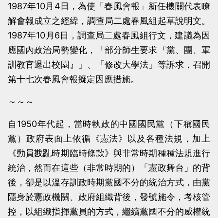
1987年10月4日，為使「春風會報」新任機關代表瞭
當
當
解會報成立之經緯，調查局二處春風組起草說明文。
黨
黨
1987年10月6日，調查局二處春風組行文，建議為因
產
產
應國內政治局勢變化，「部分師生要求『黨、團、軍
處
處
訓教官退出校園』」、「修改大學法」等訴求，召開
理
理
第十七次春風會報擬定因應措施。
委
委
員
員
～～～
會
會
自1950年代起，當時執政的中國國民黨（下稱國民
黨）政府表面上依循《憲法》以及各種法規，加上
《動員戡亂時期臨時條款》與非常時期種種法規進行
統治，然而在這些（非常時期的）「憲政舞台」的背
後，卻是以溫存訓政時期黨國不分的統治方式，由黨
隱身於憲政機關、政府組織背後，發號施令，考核管
控，以組織指揮黨員的方式，繼續黨國不分的威權統