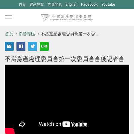
(另
(另
首頁
網站導覽
常見問題
English
Facebook
Youtube
開
開
新
新
視
視
首頁
影音專區
不當黨產處理委員會第一次委員會會後記者會
窗)
窗)
將
將
不當黨產處理委員會第一次委員會會後記者會
開
開
啟
啟
一
一
個
個
新
新
的
的
網
網
站：
站：
不
不