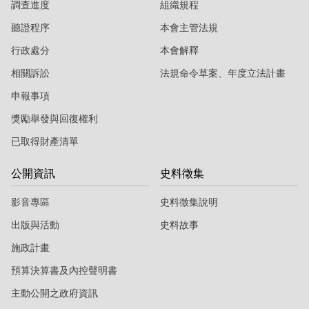
調查進度
組織規程
聽證程序
本會主管法規
行政處分
本會解釋
相關訴訟
法規命令草案、年度立法計畫
申報事項
獎勵舉發與回復權利
已取得財產清單
公開資訊
史料徵集
影音專區
史料徵集說明
出版與活動
史料故事
施政計畫
預算決算書及內控聲明書
主動公開之政府資訊