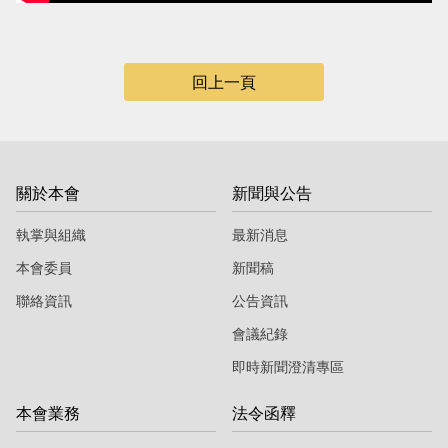
當
當
黨
黨
產
產
回上一頁
處
處
理
理
委
委
關於本會
新聞與公告
員
員
會
會
執掌與組織
最新消息
本會委員
新聞稿
聯絡資訊
公告資訊
會議紀錄
即時新聞澄清專區
本會業務
法令函釋